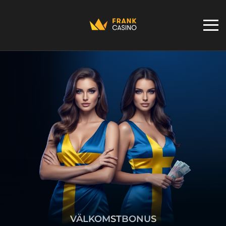
VÄLKOMSTBONUS