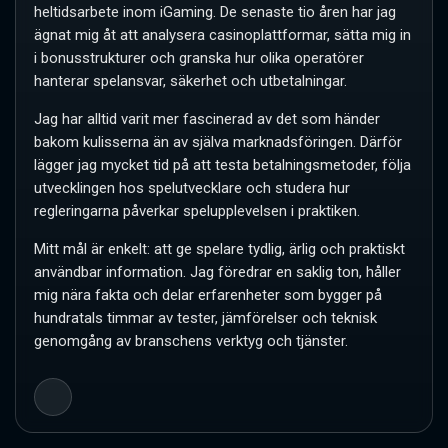
heltidsarbete inom iGaming. De senaste tio åren har jag
ägnat mig åt att analysera casinoplattformar, sätta mig in
i bonusstrukturer och granska hur olika operatörer
hanterar spelansvar, säkerhet och utbetalningar.
Jag har alltid varit mer fascinerad av det som händer
bakom kulisserna än av själva marknadsföringen. Därför
lägger jag mycket tid på att testa betalningsmetoder, följa
utvecklingen hos spelutvecklare och studera hur
regleringarna påverkar spelupplevelsen i praktiken.
Mitt mål är enkelt: att ge spelare tydlig, ärlig och praktiskt
användbar information. Jag föredrar en saklig ton, håller
mig nära fakta och delar erfarenheter som bygger på
hundratals timmar av tester, jämförelser och teknisk
genomgång av branschens verktyg och tjänster.