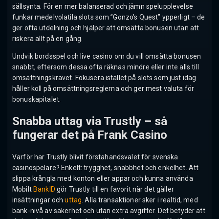
sällsynta. För en mer balanserad och jämn spelupplevelse
funkar medelvolatila slots som ”Gonzo’s Quest” ypperligt – de
ger ofta utdelning och hjälper att omsätta bonusen utan att
riskera allt på en gång.
Undvik bordsspel och live casino om du vill omsätta bonusen
snabbt, eftersom dessa ofta räknas mindre eller inte alls till
omsättningskravet. Fokusera istället på slots som just idag
håller koll på omsättningsreglerna och ger mest valuta för
bonuskapitalet.
Snabba uttag via Trustly – så
fungerar det på Frank Casino
Varför har Trustly blivit förstahandsvalet för svenska
casinospelare? Enkelt: trygghet, snabbhet och enkelhet. Att
slippa krångla med konton eller appar och kunna använda
Mobilt
BankID
gör Trustly till en favorit när det gäller
insättningar och
uttag
. Alla transaktioner sker i realtid, med
bank-nivå av säkerhet och utan extra avgifter. Det betyder att