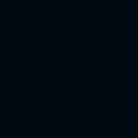
BETALNINGSMETODER