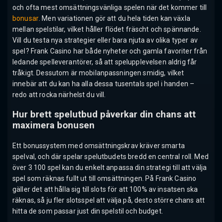
och ofta mest omsättningsvänliga spelen när det kommer till
bonusar
. Men variationen gör att du hela tiden kan växla
mellan spelstilar, vilket håller flödet fräscht och spännande.
Vill du testa nya strategier eller bara njuta av olika typer av
spel? Frank Casino har både nyheter och gamla favoriter från
ledande spelleverantörer, så att spelupplevelsen aldrig får
tråkigt. Dessutom är mobilanpassningen smidig, vilket
innebär att du kan ha alla dessa tusentals spel i handen –
redo att rocka närhelst du vill.
Hur brett spelutbud påverkar din chans att
maximera bonusen
Ett bonussystem med omsättningskrav kräver smarta
spelval, och där spelar spelutbudets bredd en central roll. Med
över 3 100 spel kan du enkelt anpassa din strategi till att välja
spel som räknas fullt ut till omsättningen. På Frank Casino
gäller det att hålla sig till slots för att 100% av insatsen ska
räknas, så ju fler slotsspel att välja på, desto större chans att
hitta de som passar just din spelstil och budget.