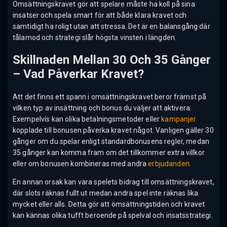
Omsättningskravet gör att spelare måste ha koll på sina
insatser och spela smart för att både klara kravet och
samtidigt ha roligt utan att stressa. Det är en balansgång där
tålamod och strategi slår högsta vinsten i längden.
Skillnaden Mellan 30 Och 35 Gånger
– Vad Påverkar Kravet?
Att det finns ett spann i omsättningskravet beror främst på
vilken typ av insättning och bonus du väljer att aktivera.
Exempelvis kan olika betalningsmetoder eller
kampanjer
kopplade till bonusen påverka kravet något. Vanligen gäller 30
gånger om du spelar enligt standardbonusens regler, medan
35 gånger kan komma fram om det tillkommer extra villkor
eller om bonusen kombineras med andra
erbjudanden
.
En annan orsak kan vara spelets bidrag till omsättningskravet,
där slots räknas fullt ut medan andra spel inte räknas lika
mycket eller alls. Detta gör att omsättningstiden och kravet
kan kännas olika tufft beroende på spelval och insatsstrategi.