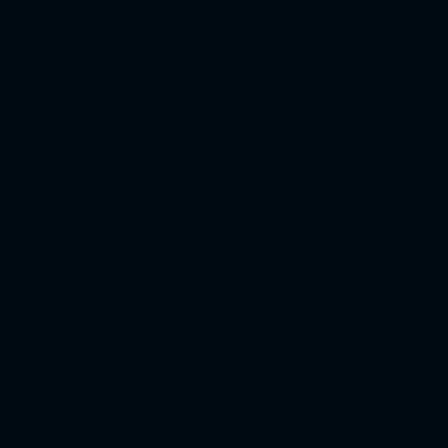
Support