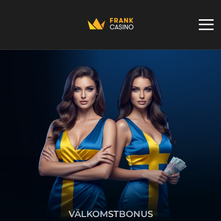
VÄLKOMSTBONUS