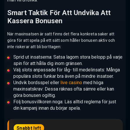
Smart Taktik För Att Undvika Att
Kassera Bonusen
När maxinsatsen är satt finns det flera konkreta saker att
göra för att spela på ett sätt som håller bonusen aktiv och
inte riskerar att bli borttagen:
Sprid ut insatserna: Satsa lagom stora belopp på varje
spin för att hålla dig inom gränsen.
Välj slots anpassade för låg- till medelinsats: Många
populära slots funkar bra även på mindre insatser.
Undvik bordsspel eller
live casino
med höga
maxinsatskrav: Dessa räknas ofta sämre eller kan
göra bonusen ogiltig.
Följ bonusvillkoren noga: Läs alltid reglerna för just
din kampanj innan du börjar spela.
Snabbt lyft