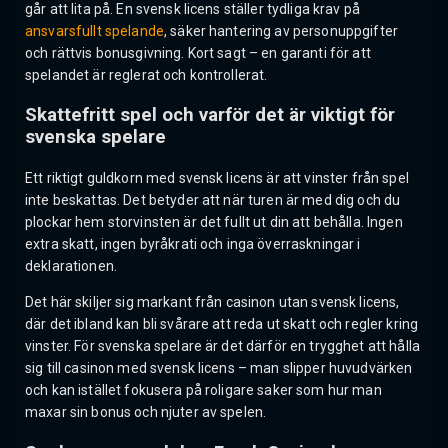
går att lita på. En svensk licens ställer tydliga krav på
ansvarsfullt spelande
, säker hantering av personuppgifter
och rättvis bonusgivning. Kort sagt – en garanti för att
spelandet är reglerat och kontrollerat.
Skattefritt spel och varför det är viktigt för
svenska spelare
Ett riktigt guldkorn med svensk licens är att vinster från spel
inte beskattas. Det betyder att när turen är med dig och du
plockar hem storvinsten är det fullt ut din att behålla. Ingen
extra skatt, ingen byråkrati och inga överraskningar i
deklarationen.
Det här skiljer sig markant från casinon utan svensk licens,
där det ibland kan bli svårare att reda ut skatt och regler kring
vinster. För svenska spelare är det därför en trygghet att hålla
sig till casinon med svensk licens – man slipper huvudvärken
och kan istället fokusera på roligare saker som hur man
maxar sin bonus och njuter av spelen.