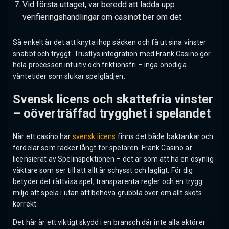
Vid första uttaget, var beredd att ladda upp
verifieringshandlingar om casinot ber om det.
Så enkelt är det att knyta ihop säcken och få ut sina vinster
snabbt och tryggt. Trustlys integration med Frank Casino gör
hela processen intuitiv och friktionsfri – inga onödiga
väntetider som slukar spelglädjen.
Svensk licens och skattefria vinster
– oöverträffad trygghet i spelandet
När ett casino har
svensk licens
finns det både baktankar och
fördelar som räcker långt för spelaren. Frank Casino är
licensierat av Spelinspektionen – det är som att ha en osynlig
väktare som ser till att allt är schysst och lagligt. För dig
betyder det rättvisa spel, transparenta regler och en trygg
miljö att spela i utan att behöva grubbla över om allt sköts
korrekt.
Det här är ett viktigt skydd i en bransch där inte alla aktörer